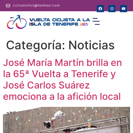
ciclismofict@hotmail.com
Categoría:
Noticias
José María Martín brilla en
la 65ª Vuelta a Tenerife y
José Carlos Suárez
emociona a la afición local