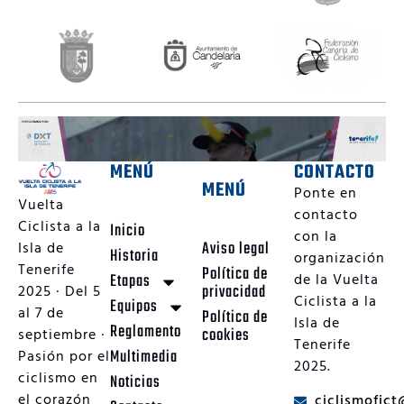
MENÚ
CONTACTO
MENÚ
Ponte en
Vuelta
contacto
Ciclista a la
Inicio
con la
Aviso legal
Isla de
Historia
organización
Tenerife
Política de
Etapas
de la Vuelta
privacidad
2025 · Del 5
Ciclista a la
Equipos
al 7 de
Política de
Isla de
Reglamento
cookies
septiembre ·
Tenerife
Multimedia
Pasión por el
2025.
ciclismo en
Noticias
el corazón
ciclismofic