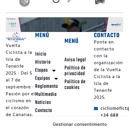
MENÚ
CONTACTO
MENÚ
Ponte en
Vuelta
contacto
Ciclista a la
Inicio
con la
Aviso legal
Isla de
Historia
organización
Tenerife
Política de
Etapas
de la Vuelta
privacidad
2025 · Del 5
Ciclista a la
Equipos
al 7 de
Política de
Isla de
Reglamento
cookies
septiembre ·
Tenerife
Multimedia
Pasión por el
2025.
ciclismo en
Noticias
el corazón
ciclismofic
Contacto
de Canarias.
+34 688
738 148
Gestionar consentimiento