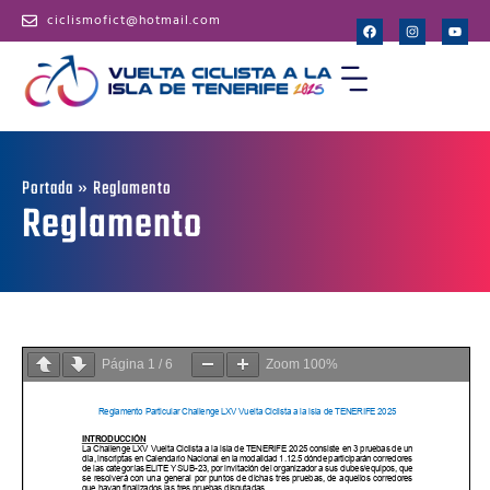
ciclismofict@hotmail.com
Portada
»
Reglamento
Reglamento
Página
1
/
6
Zoom
100%