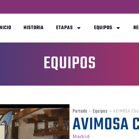
INICIO
HISTORIA
ETAPAS
EQUIPOS
R
EQUIPOS
Portada
»
Equipos
»
AVIMOSA Cho
AVIMOSA 
Madrid