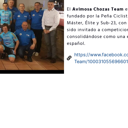
El
Avimosa Chozas Team
e
fundado por la Peña Ciclis
Máster, Élite y Sub-23, con
sido invitado a competicio
consolidándose como una e
español.
https://www.facebook.
Team/100031055696601