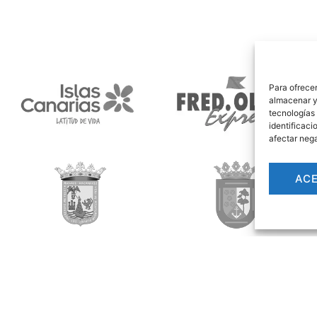
Para ofrecer
almacenar y/
tecnologías
identificaci
afectar nega
AC