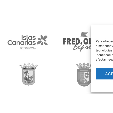
Para ofrecer
almacenar y/
tecnologías
identificaci
afectar nega
AC